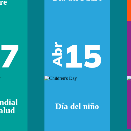
re
07
15
Abr
ndial
Día del niño
Salud