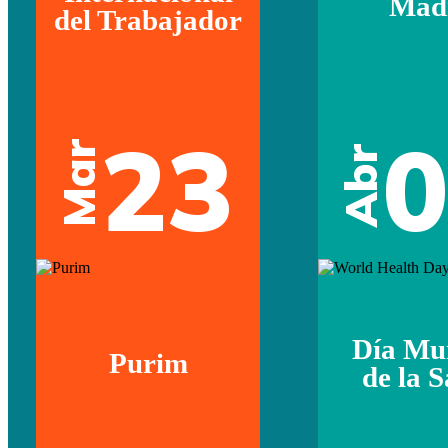
Mad
del Trabajador
23
Mar
Abr
Día Mu
Purim
de la 