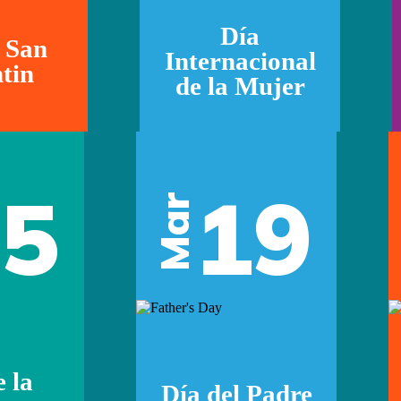
Día
 San
Internacional
tin
de la Mujer
05
19
Mar
e la
Día del Padre