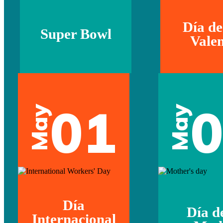
Día de
Super Bowl
Valen
01
May
May
Día
Día d
Internacional