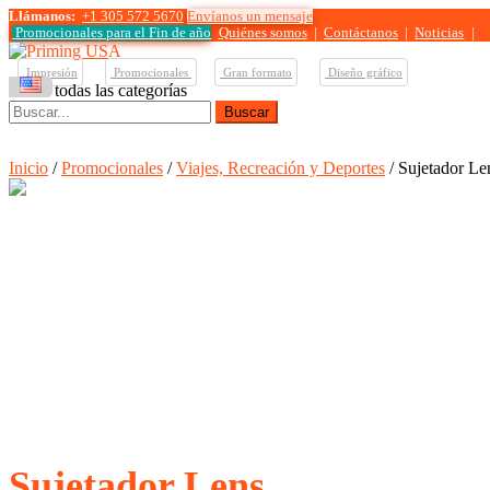
Llámanos:
+1 305 572 5670
Envíanos un mensaje
Promocionales para el
Fin de año
Quiénes somos
|
Contáctanos
|
Noticias
|
Impresión
Promocionales
Gran formato
Diseño gráfico
Ver todas las categorías
Buscar:
Inicio
/
Promocionales
/
Viajes, Recreación y Deportes
/ Sujetador Le
Sujetador Lens