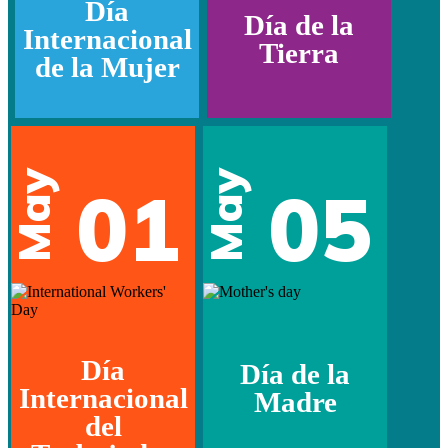
Día
Día de la
Internacional
Tierra
de la Mujer
May
May
01
05
Día
Día de la
Internacional
Madre
del