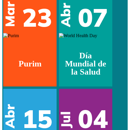
Mar
23
07
Abr
Día
Purim
Mundial de
la Salud
15
04
Abr
Jul