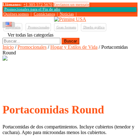
Llámanos:
+1 305 572 5670
Envíanos un mensaje
Promocionales para el
Fin de año
Quiénes somos
|
Contáctanos
|
Noticias
|
Impresión
Promocionales
Gran formato
Diseño gráfico
Ver todas las categorías
Buscar:
Inicio
/
Promocionales
/
Hogar y Estilos de Vida
/ Portacomidas
Round
Portacomidas Round
Portacomidas de dos compartimientos. Incluye cubiertos (tenedor y
cuchara). Apto para microondas menos los cubiertos.