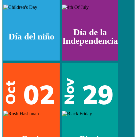
Día de la
Día del niño
Independencia
02
29
Nov
Oct