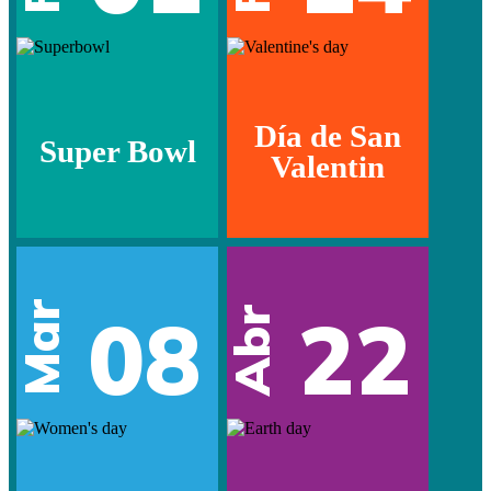
Día de San
Super Bowl
Valentin
Mar
08
22
Abr