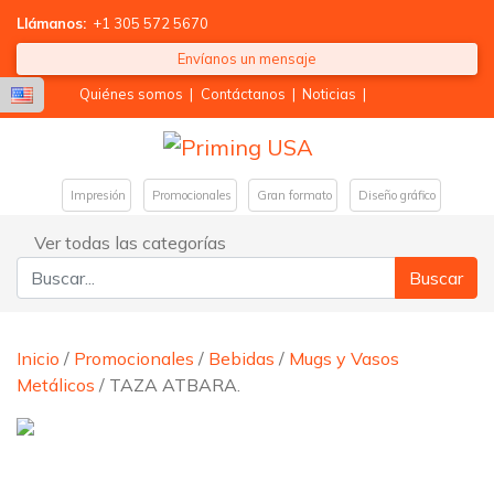
Llámanos:
+1 305 572 5670
Envíanos un mensaje
Quiénes somos
|
Contáctanos
|
Noticias
|
Impresión
Promocionales
Gran formato
Diseño gráfico
Ver todas las categorías
Buscar:
Inicio
/
Promocionales
/
Bebidas
/
Mugs y Vasos
Metálicos
/ TAZA ATBARA.