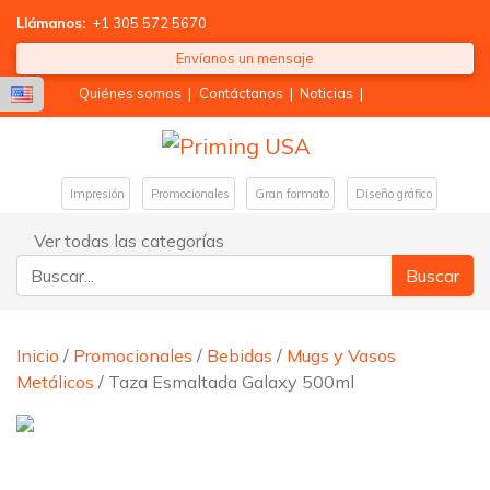
Llámanos:
+1 305 572 5670
Envíanos un mensaje
Quiénes somos
|
Contáctanos
|
Noticias
|
Impresión
Promocionales
Gran formato
Diseño gráfico
Ver todas las categorías
Buscar:
Inicio
/
Promocionales
/
Bebidas
/
Mugs y Vasos
Metálicos
/ Taza Esmaltada Galaxy 500ml