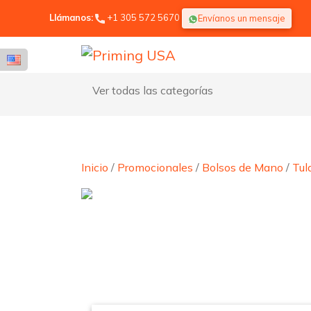
Llámanos:
+1 305 572 5670
Envíanos un mensaje
Ver todas las categorías
Inicio
/
Promocionales
/
Bolsos de Mano
/
Tul