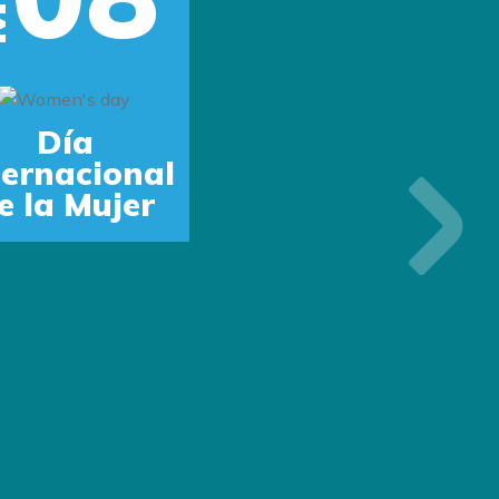
Día
ternacional
e la Mujer
Next