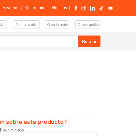
nes somos
|
Contáctanos
|
Noticias
|
sión
Promocionales
Gran formato
Diseño gráfico
ón sobre este producto?
 Escríbenos: