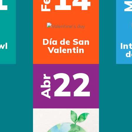
Feb
Día de San
wl
In
Valentin
d
22
Abr