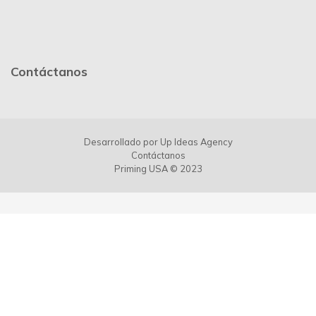
Contáctanos
Desarrollado por
Up Ideas Agency
Contáctanos
Priming USA © 2023