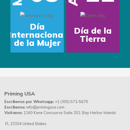
Día
Día de la
Internacional
Tierra
de la Mujer
Priming USA
Escríbenos por Whatsapp:
+1 (305) 572-5670
Escríbenos:
info@primingusa.com
Visítanos:
1160 Kane Concourse Suite 202, Bay Harbor Islands
FL 33154 United States