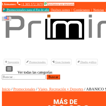
Llámanos:
+1 305 572 5670
Envíanos un mensaje
Promocionales para el
Fin de año
Quiénes somos
|
Contáctanos
|
Noticias
Impresión
Promocionales
Gran formato
Diseño gráfico
Ver todas las categorías
Buscar:
Inicio
/
Promocionales
/
Viajes, Recreación y Deportes
/ ABANICO 