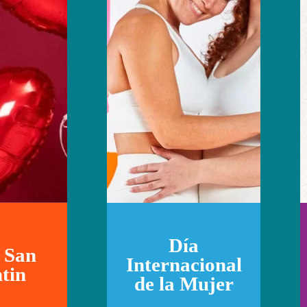
Día
 San
Internacional
tin
de la Mujer