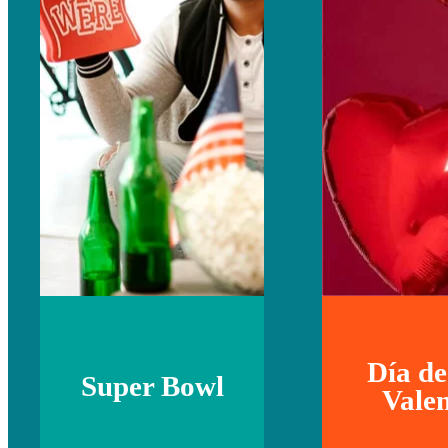
Día de
Super Bowl
Valen