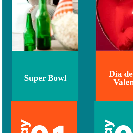
Día de
Super Bowl
Valen