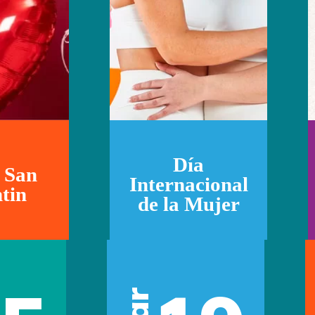
Día
 San
Internacional
tin
de la Mujer