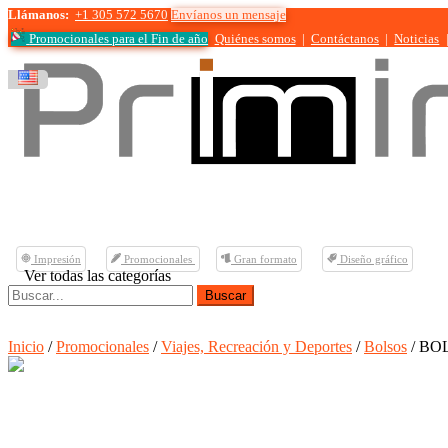
Llámanos:
+1 305 572 5670
Envíanos un mensaje
Promocionales para el
Fin de año
Quiénes somos
|
Contáctanos
|
Noticias
Impresión
Promocionales
Gran formato
Diseño gráfico
Ver todas las categorías
Buscar:
Inicio
/
Promocionales
/
Viajes, Recreación y Deportes
/
Bolsos
/ BO