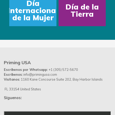
Día
Día de la
Internacional
Tierra
de la Mujer
Priming USA
Escríbenos por Whatsapp:
+1 (305) 572-5670
Escríbenos:
info@primingusa.com
Visítanos:
1160 Kane Concourse Suite 202, Bay Harbor Islands
FL 33154 United States
Síguenos: