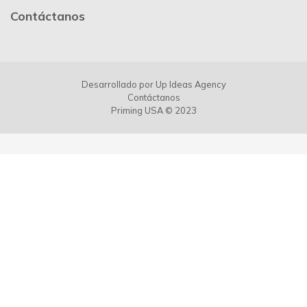
Contáctanos
Desarrollado por
Up Ideas Agency
Contáctanos
Priming USA © 2023