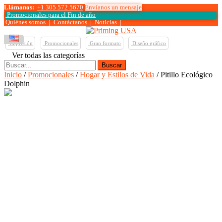
Llámanos:
+1 305 572 5670
Envíanos un mensaje
Promocionales para el
Fin de año
Quiénes somos
|
Contáctanos
|
Noticias
|
Impresión
Promocionales
Gran formato
Diseño gráfico
Ver todas las categorías
Buscar:
Inicio
/
Promocionales
/
Hogar y Estilos de Vida
/ Pitillo Ecológico
Dolphin