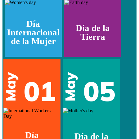
Día
Día de la
Internacional
Tierra
de la Mujer
May
May
01
05
Día
Día de la