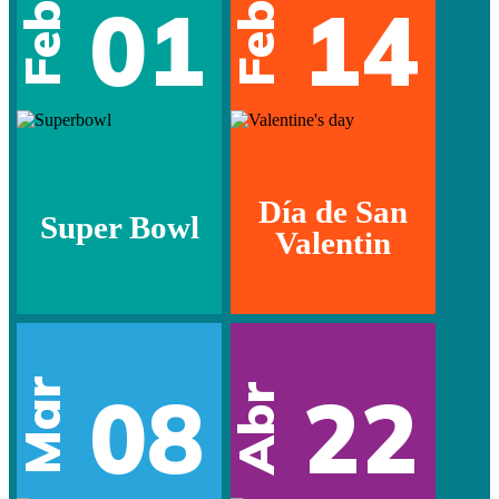
01
14
Feb
Feb
Día de San
Super Bowl
Valentin
Mar
08
22
Abr