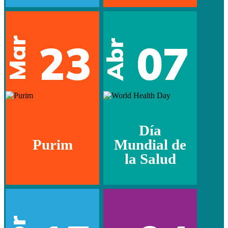
Mar
23
07
Abr
Día
Purim
Mundial de
la Salud