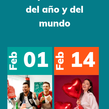
del año y del
mundo
01
05
May
May