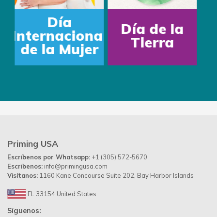
Día
Día del
Mundial
Padre
del Agua
Priming USA
Escríbenos por Whatsapp:
+1 (305) 572-5670
Escríbenos:
info@primingusa.com
Visítanos:
1160 Kane Concourse Suite 202, Bay Harbor Islands
FL 33154 United States
Síguenos: