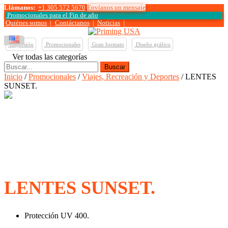
Llámanos:
+1 305 572 5670
Envíanos un mensaje
Promocionales para el
Fin de año
Quiénes somos
|
Contáctanos
|
Noticias
|
Impresión
Promocionales
Gran formato
Diseño gráfico
Ver todas las categorías
Buscar:
Inicio
/
Promocionales
/
Viajes, Recreación y Deportes
/ LENTES
SUNSET.
LENTES SUNSET.
Protección UV 400.