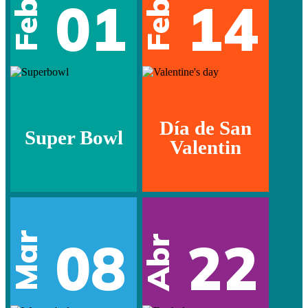
01
14
Feb
Feb
Día de San
Super Bowl
Valentin
Mar
08
22
Abr