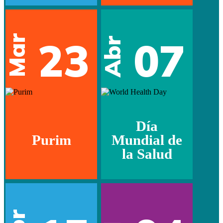
Mar
23
07
Abr
Día
Purim
Mundial de
la Salud