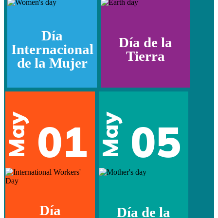
Día
Día de la
Internacional
Tierra
de la Mujer
May
May
01
05
Día
Día de la