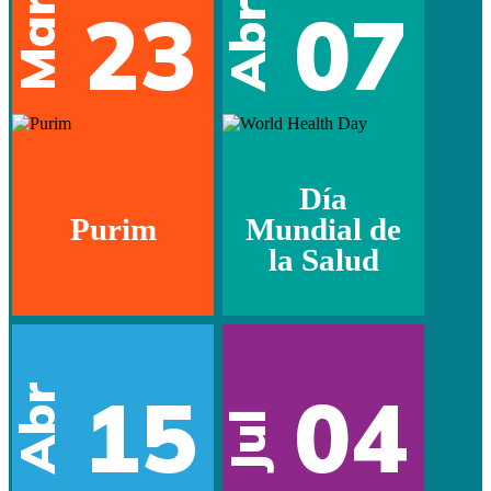
Mar
23
07
Abr
Día
Purim
Mundial de
la Salud
15
04
Abr
Jul