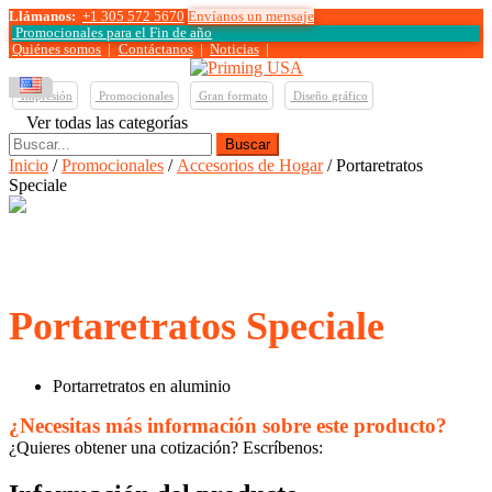
Llámanos:
+1 305 572 5670
Envíanos un mensaje
Promocionales para el
Fin de año
Quiénes somos
|
Contáctanos
|
Noticias
|
Impresión
Promocionales
Gran formato
Diseño gráfico
Ver todas las categorías
Buscar:
Inicio
/
Promocionales
/
Accesorios de Hogar
/ Portaretratos
Speciale
Portaretratos Speciale
Portarretratos en aluminio
¿Necesitas más información sobre este producto?
¿Quieres obtener una cotización? Escríbenos: