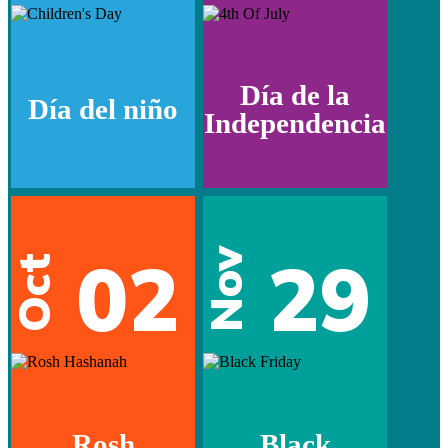
Día de la
Día del niño
Independencia
02
29
Nov
Oct
Rosh
Black