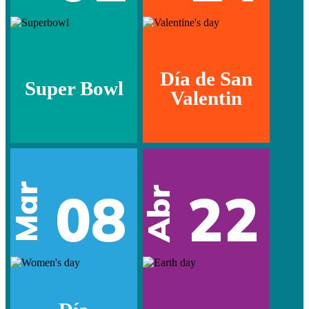
Día de San
Super Bowl
Valentin
Mar
08
22
Abr