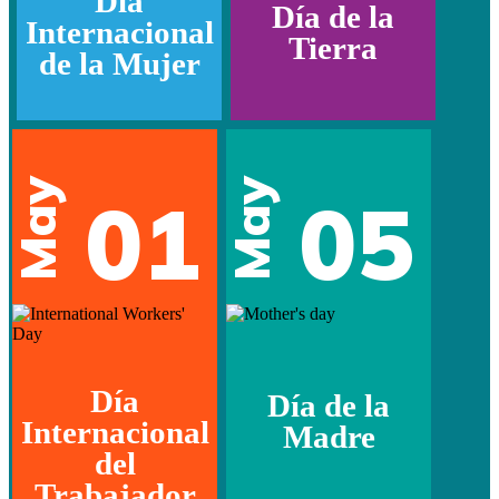
Día
Día de la
Internacional
Tierra
de la Mujer
May
May
01
05
Día
Día de la
Internacional
Madre
del
Trabajador