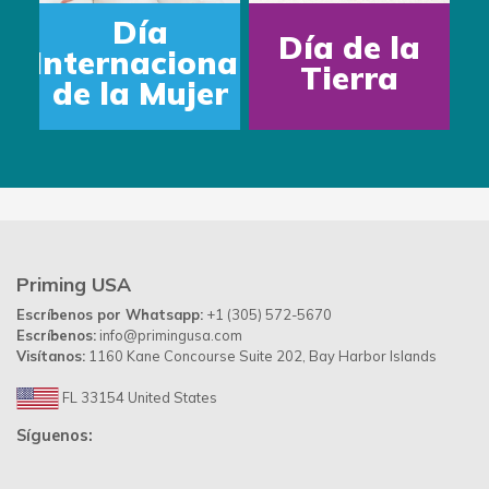
Día
Día de la
ternacional
D
Tierra
e la Mujer
Priming USA
Escríbenos por Whatsapp:
+1 (305) 572-5670
Escríbenos:
info@primingusa.com
Visítanos:
1160 Kane Concourse Suite 202, Bay Harbor Islands
FL 33154 United States
Síguenos: