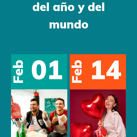
del año y del
mundo
01
14
May
eb
Feb
s