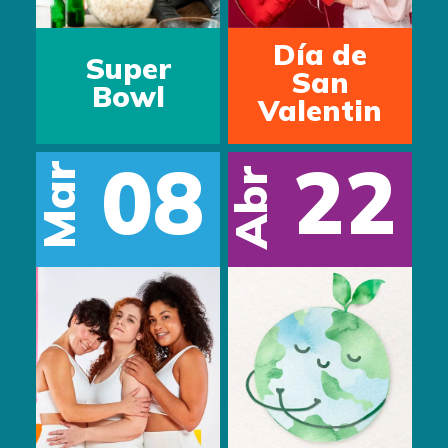
Día de
Super
Inte
San
Bowl
Valentin
Tra
08
22
ar
Abr
Mar