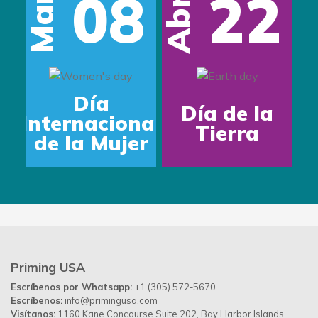
08
22
Mar
Abr
Día
Día de la
Internacional
Tierra
de la Mujer
Priming USA
Escríbenos por Whatsapp:
+1 (305) 572-5670
Escríbenos:
info@primingusa.com
Visítanos:
1160 Kane Concourse Suite 202, Bay Harbor Islands