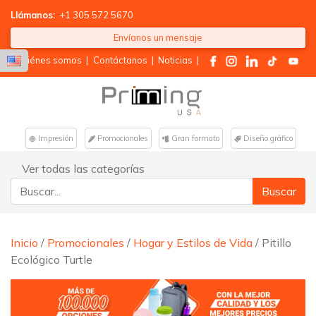
Llámanos:
+1 305 572 5670
Envíanos un mensaje
Quiénes somos
|
Contáctanos
|
Noticias
|
Impresión
Promocionales
Gran formato
Diseño gráfico
Ver todas las categorías
Buscar:
Inicio
/
Promocionales
/
Hogar y Estilos de Vida
/ Pitillo
Ecológico Turtle