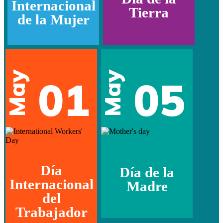
Internacional
Tierra
de la Mujer
May
May
01
05
Día
Día de la
Internacional
Madre
del
Trabajador