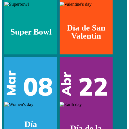
Día de San
Super Bowl
Valentin
Mar
08
22
Abr
Día
Día de la