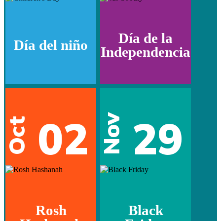
Día de la
Día del niño
Independencia
02
29
Nov
Oct
Rosh
Black