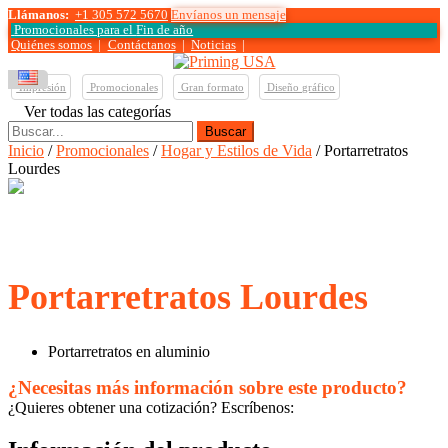
Llámanos:
+1 305 572 5670
Envíanos un mensaje
Promocionales para el
Fin de año
Quiénes somos
|
Contáctanos
|
Noticias
|
Impresión
Promocionales
Gran formato
Diseño gráfico
Ver todas las categorías
Buscar:
Inicio
/
Promocionales
/
Hogar y Estilos de Vida
/ Portarretratos
Lourdes
Portarretratos Lourdes
Portarretratos en aluminio
¿Necesitas más información sobre este producto?
¿Quieres obtener una cotización? Escríbenos: