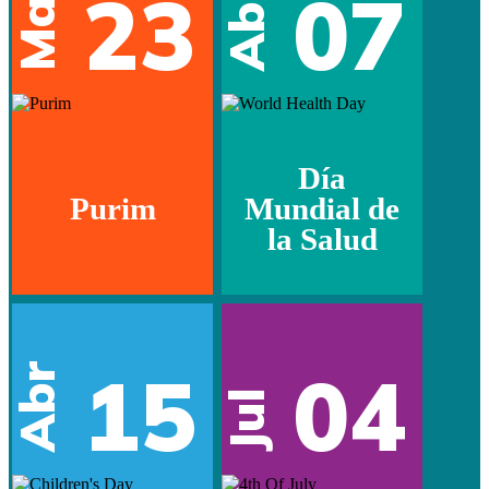
Mar
23
07
Abr
Día
Purim
Mundial de
la Salud
15
04
Abr
Jul