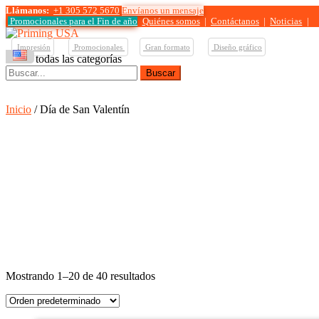
Llámanos:
+1 305 572 5670
Envíanos un mensaje
Promocionales para el
Fin de año
Quiénes somos
|
Contáctanos
|
Noticias
|
Impresión
Promocionales
Gran formato
Diseño gráfico
Ver todas las categorías
Buscar:
Inicio
/ Día de San Valentín
Mostrando 1–20 de 40 resultados